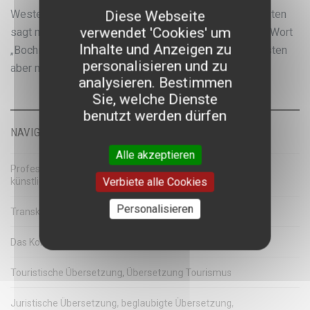
Westen heißt „Guten Tag“ zum Beispiel „Maido“, im Osten
Diese Webseite
verwendet 'Cookies' um
sagt man „Konnichiwa“. Das im Westen gebräuchliche Wort
Inhalte und Anzeigen zu
„Bochichidenna“ bedeutet „Mir geht es gut“, was im Osten
personalisieren und zu
aber mit „Genki desu“ ausgedrückt wird.
analysieren. Bestimmen
Sie, welche Dienste
benutzt werden dürfen
NAVIGATION
Alle akzeptieren
Professionelles Post-Editing: Die Kombination aus
Verbiete alle Cookies
künstlicher Intelligenz und menschlicher Kompetenz
Personalisieren
Transkreation
Das Konzept für eine professionelle Übersetzung
Touristische Übersetzung, Übersetzung Tourismus
Juristische Übersetzung, beglaubigte Übersetzung,