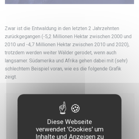
Zwar ist die Entwaldung in den letzten 2 Jahrzehnten
zurückgegangen (-5,2 Millionen Hektar zwischen 2000 und
2010 und -4,7 Millionen Hektar zwischen 2010 und 2020),
trotzdem werden weiter Wälder gerodet, wenn auch
langsamer. Südamerika und Afrika gehen dabei mit (sehr)
schlechtem Beispiel voran, wie es die folgende Grafik
zeigt.
Diese Webseite
verwendet 'Cookies' um
Inhalte und Anzeigen zu