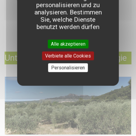
personalisieren und zu
analysieren. Bestimmen
Sie, welche Dienste
benutzt werden dürfen
Alle akzeptieren
Unterstützung der Agrarökologie
Verbiete alle Cookies
Personalisieren