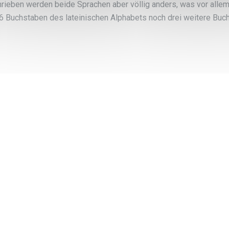
rieben werden beide Sprachen aber völlig anders, was vor allem
6 Buchstaben des lateinischen Alphabets noch drei weitere Buchs