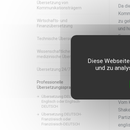
Übersetzung von
Da di
Kommunikationsträgern
Kommu
zu ge
Wirtschafts- und
Finanzübersetzung
und h
Europ
Technische Übersetzung
Wissenschaftliche und
Die
medizinische Übersetzung
Diese Webseite 
und zu analy
Übersetzung 24/7
Das D
große
Professionelle
auf d
Übersetzungssprachen
Namen
Übersetzung DEUTSCH-
Englisch oder Englisch-
Vom K
DEUTSCH
Shake
Übersetzung DEUTSCH-
Partiz
Französisch oder
Französisch-DEUTSCH
englis