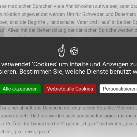
ese nordischen Sprachen viele Ähnlichkeiten aufweisen, kann 
nikation angewendet werden. Um für Schweden und Dänemark ei
ben, sind die Begriffe „Handschuhe, Vater und Haus“ in beiden S
us“. Allein mit der Beherrschung der dänischen Sprache werden d
a zugänglich.
 Feinheiten der dänischen Sprache
verwendet 'Cookies' um Inhalte und Anzeigen zu
sieren. Bestimmen Sie, welche Dienste benutzt 
änische lässt sich in drei große Dialektfamilien einteilen. Es gib
n Teil Dänemarks gesprochen wird. Daneben gibt es noch das I
Alle akzeptieren
Verbiete alle Cookies
Personalisieren
en Inseln und vor allem auf der Insel Fünen gesprochen wird und
 der Insel Bornholm verdankt, die in der Ostsee südlich von Sch
lang her ähnelt das Dänische der englischen Sprache. Mehrere 
speares sehr. Und sie werden auch genauso konjugiert mit eine
ip Perfekt. Im Dänischen heißt geben „at give“ und weiter „give, 
chen „give, gave, given“.