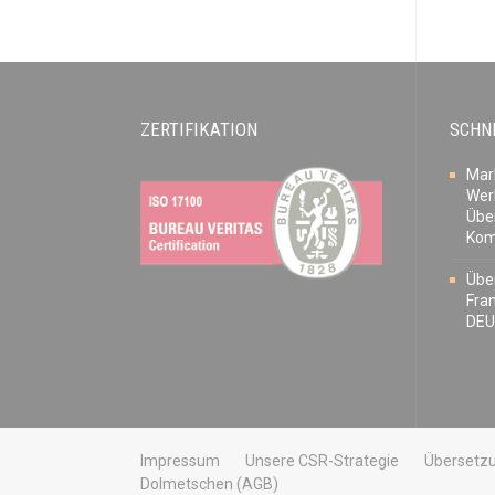
ZERTIFIKATION
SCHN
Mar
Wer
Übe
Kom
Übe
Fra
DE
Impressum
Unsere CSR-Strategie
Übersetz
Dolmetschen (AGB)