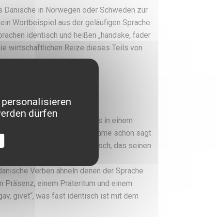
das Dänische in Norwegen oder Schweden zur
n Wortbeispiel aus der geläufigen Sprache
prachen identisch und heißen „handske, fader
ie wirtschaftlichen Reize dieses Teils von
 personalisieren
werden dürfen
t das jütländische Dänisch, das in einem
nseldänisch, das wie es der Name schon sagt
 schließlich das Bornholmdänisch, das seinen
weden liegt.
dänische Verben ähneln denen der Sprache
m Präsenz, einem Präteritum und einem
gav, givet“, was fast identisch ist mit dem