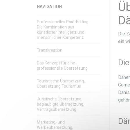
Ü
NAVIGATION
D
Professionelles Post-Editing:
Die Kombination aus
künstlicher Intelligenz und
Die Z
menschlicher Kompetenz
ein w
Transkreation
Die
Das Konzept für eine
professionelle Übersetzung
Dänem
Touristische Übersetzung,
Gemei
Übersetzung Tourismus
Dänis
Juristische Übersetzung,
gehör
beglaubigte Übersetzung,
Vertragsübersetzung
Dän
Marketing- und
Werbeübersetzung,