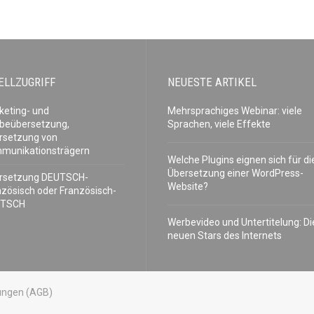
ELLZUGRIFF
NEUESTE ARTIKEL
keting- und
Mehrsprachiges Webinar: viele
beübersetzung,
Sprachen, viele Effekte
rsetzung von
munikationsträgern
Welche Plugins eignen sich für di
Übersetzung einer WordPress-
rsetzung DEUTSCH-
Website?
nzösisch oder Französisch-
UTSCH
Werbevideo und Untertitelung: Di
neuen Stars des Internets
ungen (AGB)