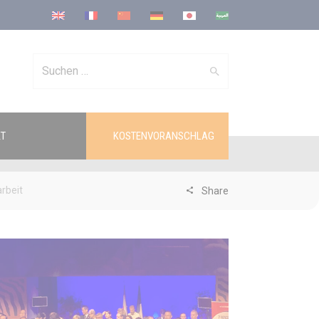
Search
T
KOSTENVORANSCHLAG
for:
rbeit
Share