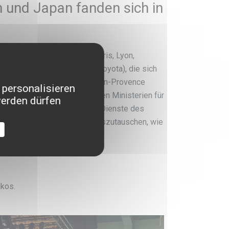
 und Japan fanden sich in
en Städten in Frankreich (Paris, Lyon,
amoto, Nara, Shizuoka oder Toyota), die sich
erten Zusammenarbeit in Aix-en-Provence
 personalisieren
nd Äußeres und der japanischen Ministerien für
werden dürfen
it, sich über „Innovation im Dienste des
ltigen Entwicklung der UNO auszutauschen, wie
ikos.