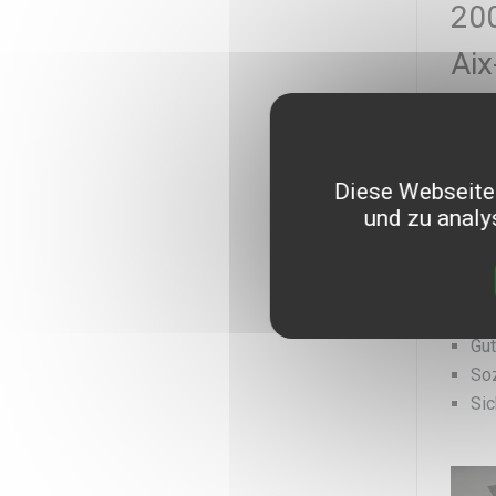
200
Aix
Vier 
Marse
im Ra
Diese Webseite 
einfa
und zu analy
Inner
nachh
etwa:
Gut
Soz
Sic