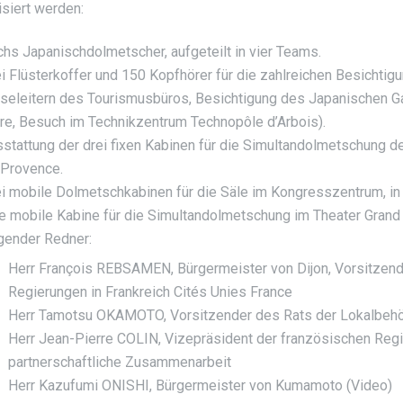
isiert werden:
hs Japanischdolmetscher, aufgeteilt in vier Teams.
i Flüsterkoffer und 150 Kopfhörer für die zahlreichen Besichtigun
seleitern des Tourismusbüros, Besichtigung des Japanischen G
re, Besuch im Technikzentrum Technopôle d’Arbois).
stattung der drei fixen Kabinen für die Simultandolmetschung 
-Provence.
i mobile Dolmetschkabinen für die Säle im Kongresszentrum, in
e mobile Kabine für die Simultandolmetschung im Theater Grand 
gender Redner:
Herr François REBSAMEN, Bürgermeister von Dijon, Vorsitzend
Regierungen in Frankreich Cités Unies France
Herr Tamotsu OKAMOTO, Vorsitzender des Rats der Lokalbehör
Herr Jean-Pierre COLIN, Vizepräsident der französischen Regi
partnerschaftliche Zusammenarbeit
Herr Kazufumi ONISHI, Bürgermeister von Kumamoto (Video)