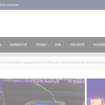
d Dolmetschen
N
KORREKTUR
STUDIO
DOK
PROJEKTE
KONTAK
 7. französisch-japanischen Treffen der dezentralisierten Zusammena