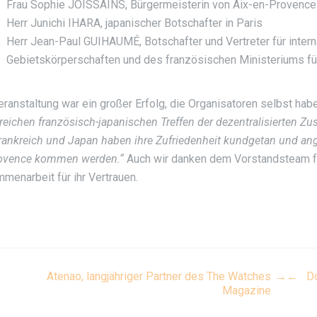
Frau Sophie JOISSAINS, Bürgermeisterin von Aix-en-Provence
Herr Junichi IHARA, japanischer Botschafter in Paris
Herr Jean-Paul GUIHAUMÉ, Botschafter und Vertreter für interna
Gebietskörperschaften und des französischen Ministeriums fü
eranstaltung war ein großer Erfolg, die Organisatoren selbst hab
greichen französisch-japanischen Treffen der dezentralisierten Z
rankreich und Japan haben ihre Zufriedenheit kundgetan und ang
ovence kommen werden.“
Auch wir danken dem Vorstandsteam für 
menarbeit für ihr Vertrauen.
ost
Atenao, langjähriger Partner des The Watches
→
←
Do
Magazine