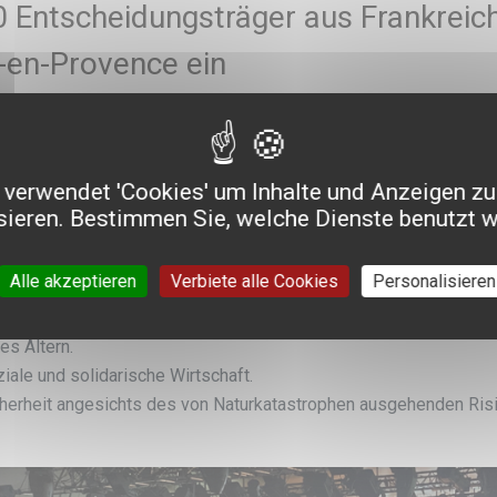
 Entscheidungsträger aus Frankreich
-en-Provence ein
Tage dauerte das Treffen der 200 Entscheidungsträger aus mehrer
ille, Grenoble, Nantes, Dijon…) und Japan (Tokio, Yokohama, Kum
hmen des 7. französisch-japanischen Treffens der dezentralisi
verwendet 'Cookies' um Inhalte und Anzeigen zu
nden. Auf Initiative des französischen Ministeriums für Europa u
sieren. Bestimmen Sie, welche Dienste benutzt 
es, Äußeres und Kommunikation bot dieses Treffen die Gelegenhe
altigen und inklusiven Raums“ und über die 17 Ziele der nachha
Alle akzeptieren
Verbiete alle Cookies
Personalisieren
es Altern.
iale und solidarische Wirtschaft.
herheit angesichts des von Naturkatastrophen ausgehenden Ris