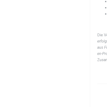
Die V
erfol
aus F
en-Pr
Zusam
P