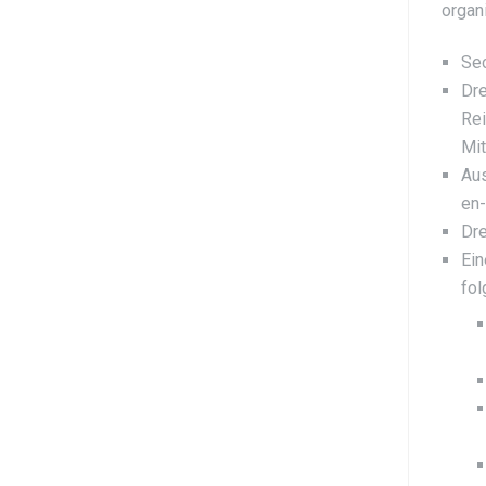
organ
Sec
Dre
Rei
Mit
Aus
en
Dre
Ein
fol