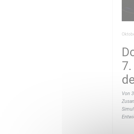
Oktobe
Do
7.
de
Von 3
Zusam
Simul
Entwi