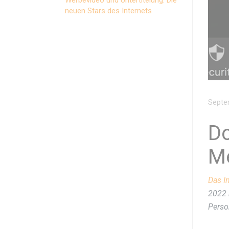
neuen Stars des Internets
Septe
Do
Me
Das I
2022
Perso