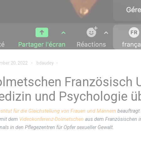
mber 20, 2022
bdaudey
lmetschen Französisch U
dizin und Psychologie 
nstitut für die Gleichstellung von Frauen und Männern
beauftragt
 mit dem
Videokonferenz-Dolmetschen
aus dem Französischen in
nals in den Pflegezentren für Opfer sexueller Gewalt.