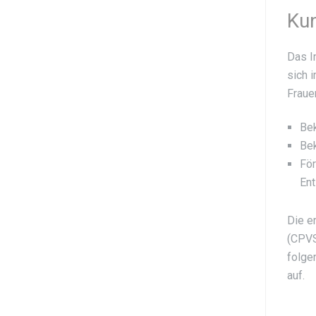
Kun
Das I
sich 
Fraue
Bek
Be
För
En
Die e
(CPVS
folge
auf.