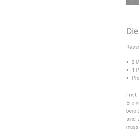
Die
Ress
2 D
1 P
Pr
Frist
:
Eile 
berei
sind,
musst