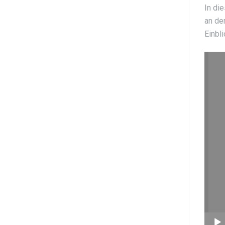
In di
an de
Einbl
Video
Playe