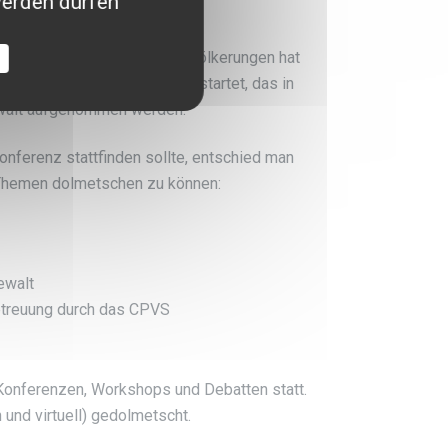
werden dürfen
de Auswirkungen auf die Bevölkerungen hat
hulung seines Personals gestartet, das in
Gewalt aufgenommen werden.
nferenz stattfinden sollte, entschied man
 Themen dolmetschen zu können:
ewalt
etreuung durch das CPVS
onferenzen, Workshops und Debatten statt.
und virtuell) gedolmetscht.