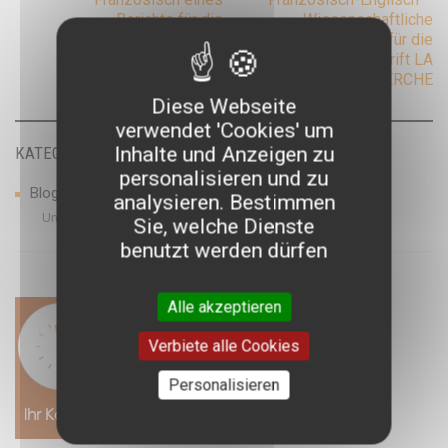
Berichts für die
Wissenschaftliche
navigation
Europäische Union
Übersetzung für die
Zeitschrift LA
RECHERCHE
Diese Webseite
verwendet 'Cookies' um
Inhalte und Anzeigen zu
KATEGORIEN
personalisieren und zu
Blog
analysieren. Bestimmen
Untertitel
Sie, welche Dienste
benutzt werden dürfen
Alle akzeptieren
Verbiete alle Cookies
Personalisieren