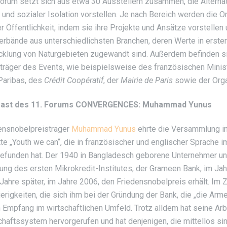
orum setzt sich aus etwa 30 Ausstellern zusammen, die Altern
 und sozialer Isolation vorstellen. Je nach Bereich werden die O
er Öffentlichkeit, indem sie ihre Projekte und Ansätze vorstellen 
erbände aus unterschiedlichsten Branchen, deren Werte in erster 
cklung von Naturgebieten zugewandt sind. Außerdem befinden sic
träger des Events, wie beispielsweise des französischen Minis
aribas, des
Crédit Coopératif
, der
Mairie de Paris
sowie der Org
gast des 11. Forums CONVERGENCES: Muhammad Yunus
ensnobelpreisträger
Muhammad Yunus
ehrte die Versammlung in
te „Youth we can“, die in französischer und englischer Sprache 
gefunden hat. Der 1940 in Bangladesch geborene Unternehmer und
ung des ersten Mikrokredit-Institutes, der Grameen Bank, im Jah
 Jahre später, im Jahre 2006, den Friedensnobelpreis erhält. Im 
erigkeiten, die sich ihm bei der Gründung der Bank, die „die Arm
n Empfang im wirtschaftlichen Umfeld. Trotz alldem hat seine Ar
chaftssystem hervorgerufen und hat denjenigen, die mittellos s