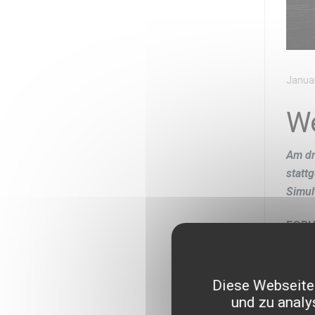
Januar
W
Am dr
statt
Simul
FORUM
Das 
die a
Diese Webseite 
Umwel
und zu analy
zusam