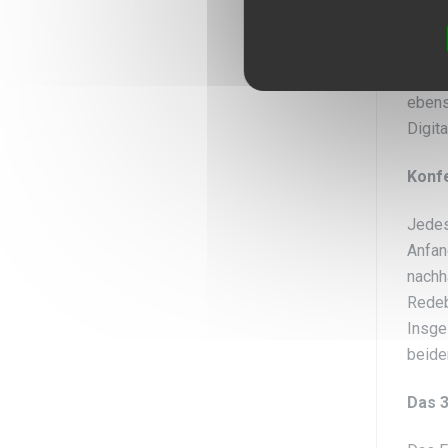
entge
alter
Partn
ebens
Digit
Konf
Jedes
Anfan
nachh
Redeb
Insge
beide
Das 