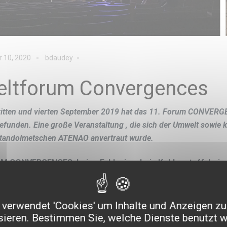
 10, 2020
bdaudey
eltforum Convergences
itten und vierten September 2019 hat das 11. Forum CONVERGEN
gefunden. Eine große Veranstaltung , die sich der Umwelt sowie 
tandolmetschen ATENAO anvertraut wurde.
 CONVERGENCES: keine Exklusion, kein Kohlenstoff, keine
Weltforum
CONVERGENCES
begrüßt seit 2008 Partnerorganisati
us einer
„3ZÉRO“
-Perspektive arbeiten und somit das Ziel verf
verwendet 'Cookies' um Inhalte und Anzeigen zu
tbelastung zu verringern. Jedes Jahr kommen dort mehr als 20
sieren. Bestimmen Sie, welche Dienste benutzt 
men, um über diese gesellschaftlichen Probleme zu diskutiere