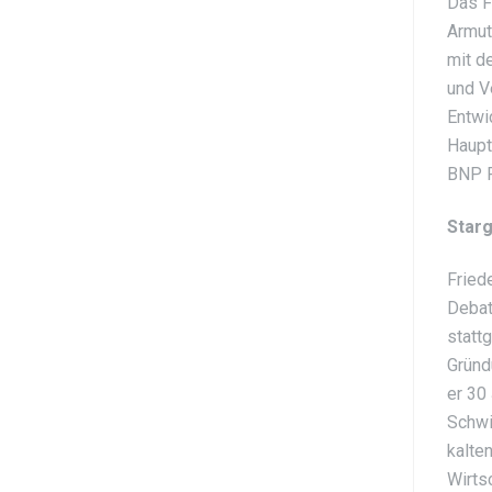
Das F
Armut
mit d
und V
Entwi
Haupt
BNP P
Star
Fried
Debat
statt
Gründ
er 30
Schwi
kalte
Wirts