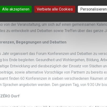
genzuwirken — insbesondere, indem Reflexion und Diskussione
Alle akzeptieren
Verbiete alle Cookies
Personalisieren
native Vorgehensweisen zu denen, die wir bereits kennen, verbre
erschaften zur Geltung gebracht werden, die starke Auswirkungen
o von der Veranstaltung, um sich auf einen gemeinsamen Kalend
ales zu entwickeln und Debatten sowie Treffen über das ganze J
erenzen, Begegnungen und Debatten
 Jahr organisiert das Forum Konferenzen und Debatten zu versc
g bis Ende begleiten. Gesundheit und Wohlergehen, Bildung, Ar
altige Entwicklung und diesbezüglich der Einsatz von Städten 
eiträge, sowie alternative Vorschläge von Partnern zu bereits 
samt finden 60 Konferenzen in sieben verschiedenen Räumen statt
n Sprachen angeboten werden. Den ganzen Tag, von 9:30 Uhr bis 21
3ZÉRO Dorf