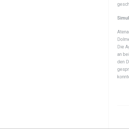
gesch
Simu
Atena
Dolme
Die A
an be
den D
gespr
konnt
P