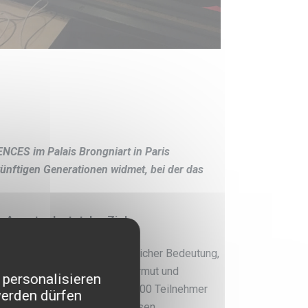
CES im Palais Brongniart in Paris
künftigen Generationen widmet, bei der das
 Armut — lautet das Ziel
onen mit großer gesellschaftlicher Bedeutung,
olgen, soziale Ausgrenzung, Armut und
 personalisieren
0 Organisationen und etwa 5000 Teilnehmer
werden dürfen
n und um Wege zu finden, diesen