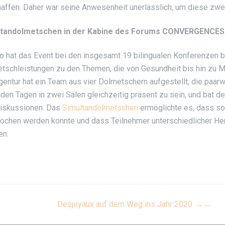
affen. Daher war seine Anwesenheit unerlässlich, um diese zwe
ltandolmetschen in der Kabine des Forums CONVERGENCES
o hat das Event bei den insgesamt 19 bilingualen Konferenzen be
tschleistungen zu den Themen, die von Gesundheit bis hin zu Me
gentur hat ein Team aus vier Dolmetschern aufgestellt, die paa
iden Tagen in zwei Sälen gleichzeitig präsent zu sein, und bat
iskussionen. Das
Simultandolmetschen
ermöglichte es, dass so
ochen werden konnte und dass Teilnehmer unterschiedlicher Herku
en.
ost
Desjoyaux auf dem Weg ins Jahr 2020
→
←