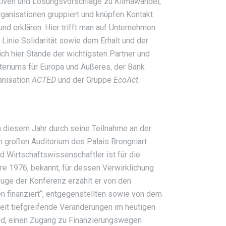
ativen und Lösungsvorschläge zu Klimawandel,
rganisationen gruppiert und knüpfen Kontakt
und erklären. Hier trifft man auf Unternehmen
Linie Solidarität sowie dem Erhalt und der
h hier Stände der wichtigsten Partner und
teriums für Europa und Äußeres, der Bank
anisation
ACTED
und der Gruppe
EcoAct
.
 diesem Jahr durch seine Teilnahme an der
im großen Auditorium des Palais Brongniart
 Wirtschaftswissenschaftler ist für die
re 1976, bekannt, für dessen Verwirklichung
Zuge der Konferenz erzählt er von den
en finanziert“, entgegenstellten sowie von dem
beit tiefgreifende Veränderungen im heutigen
ind, einen Zugang zu Finanzierungswegen