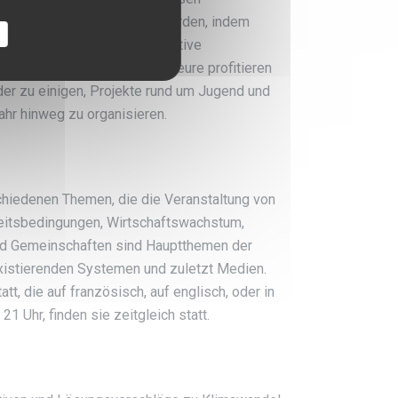
n diesbezüglich angeregt werden, indem
itet werden und indem innovative
 haben. Diese wichtigen Akteure profitieren
er zu einigen, Projekte rund um Jugend und
ahr hinweg zu organisieren.
hiedenen Themen, die die Veranstaltung von
beitsbedingungen, Wirtschaftswachstum,
und Gemeinschaften sind Hauptthemen der
existierenden Systemen und zuletzt Medien.
, die auf französisch, auf englisch, oder in
 Uhr, finden sie zeitgleich statt.