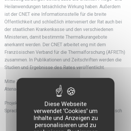
Heilanwendungen tatsächliche Wirkung haben. Außerdem
ist der CNET eine Informationsstelle für die breite
Öffentlichkeit und schließlich interveniert der Rat auch bei
der staatlichen Krankenkasse und den verschiedenen
Ministerien, damit bestimmte Thermalkurangebote
anerkannt werden. Der CNET arbeitet eng mit dem
Französischen Verband für die Thermalforschung (AFRETh)
zusammen. In Publikationen und Zeitschriften werden die
Studien und Ergebnisse des Rates veröffentlicht.
Mitte 2015 startet der Rat eine Zusammenarbeit mit
Atenao.
Projektkategorie: medizinische übersetzung
Diese Webseite
verwendet 'Cookies' um
Sprachkombinationen: Übersetzung Französisch-Englisch
Inhalte und Anzeigen zu
personalisieren und zu