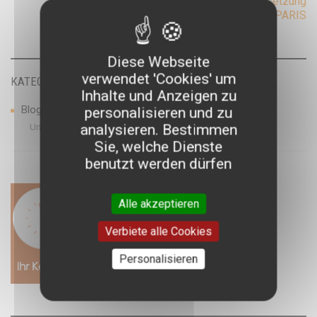
Post
Wirtschaftliche
→
←
Werbeübersetzung
Übersetzung
McCANN PARIS
Französisch-Englisch
navigation
Diese Webseite
verwendet 'Cookies' um
KATEGORIEN
Inhalte und Anzeigen zu
Blog
personalisieren und zu
analysieren. Bestimmen
Untertitel
Sie, welche Dienste
benutzt werden dürfen
Alle akzeptieren
Verbiete alle Cookies
Personalisieren