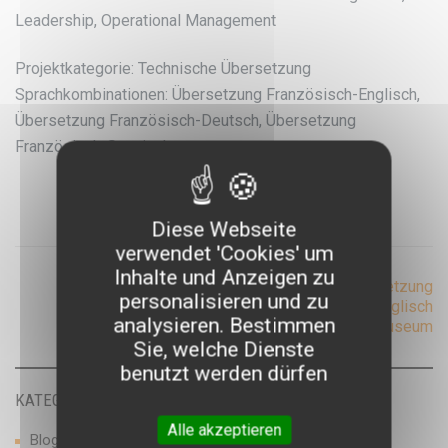
Leadership, Operational Management
Projektkategorie: Technische Übersetzung
Sprachkombinationen: Übersetzung Französisch-Englisch,
Übersetzung Französisch-Deutsch, Übersetzung
Französisch-Spanisch
Diese Webseite
verwendet 'Cookies' um
Inhalte und Anzeigen zu
Post
Atenao übersetzt für
→
←
Übersetzung
personalisieren und zu
die Uniklinik in Reims
Französisch-Englisch
analysieren. Bestimmen
Museum
navigation
Sie, welche Dienste
benutzt werden dürfen
KATEGORIEN
Alle akzeptieren
Blog