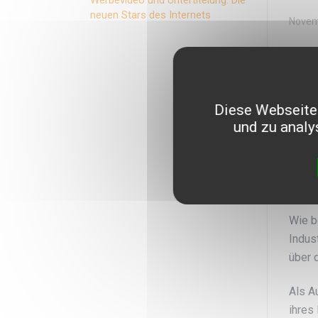
neuen Stars des Internets
Novem
Do
Die O
Diese Webseite 
Press
und zu analy
Beim 
Organ
Indus
Wie b
Indus
über 
Als A
ihres