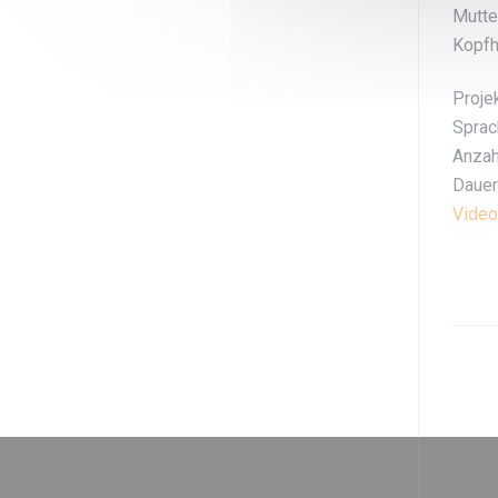
Mutte
Kopfh
Proje
Sprac
Anzah
Dauer
Video
P
na