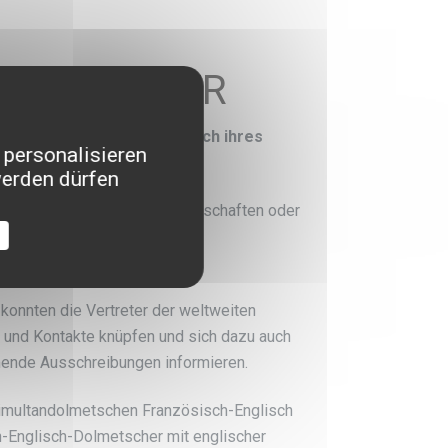
nglisch ITER
tschen Französisch-Englisch ihres
 personalisieren
Toulon.
werden dürfen
700 Vertreter von 386 Gesellschaften oder
llschaften oder
konnten die Vertreter der weltweiten
en und Kontakte knüpfen und sich dazu auch
mende Ausschreibungen informieren.
 Simultandolmetschen Französisch-Englisch
h-Englisch-Dolmetscher mit englischer