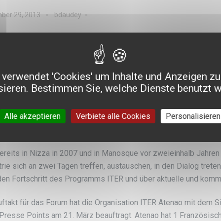
ber 29, 2013
bdaudey
lmetschen Französisch-E
rganisation ITER beauftragt Atenao mit dem Simultandolme
verwendet 'Cookies' um Inhalte und Anzeigen zu
e Points, dem Auftakt für ihr Business Forum in der Stadt 
sieren. Bestimmen Sie, welche Dienste benutzt 
ITER Business Forum kamen am 21. und 22. März in Toulon über 
Alle akzeptieren
Verbiete alle Cookies
Personalisieren
isationen aus 24 Ländern zusammen, darunter 352 Industriegese
triedienstleistungsgesellschaften.
ereits in Nizza in 2007 und in Manosque vor zweieinhalb Jahren 
trie sich an zwei Tagen treffen, austauschen, in den Dialog tret
den Fortschritt des Programms ITER und über aktuelle und kom
uftakt für das Forum hat die Organisation ITER Atenao mit dem
 Presse Points am 21. März beauftragt. Atenao hat 1 Französisc