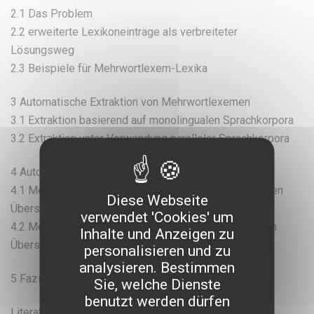
2.1 Das Problem
2.2 erweiterte Lexikoneinträge als verbreiteter
Lösungsweg
2.3 Beispiele für Mehrwortlexem-Lexika
3 Automatische Extraktion von Mehrwortlexemen
3.1 Extraktion basierend auf monolingualen Sprachkorpora
3.2 Extraktion unter Verwendung paralleler Sprachkorpora
4 Automatische Übersetzung von Mehrwortlexemen
4.1 Mehrwortlexeme in klassischen, regelbasierten
Diese Webseite
Übersetzungssystemen
verwendet 'Cookies' um
4.2 Mehrwortlexeme in der Statistischen Maschinellen
Inhalte und Anzeigen zu
Übersetzung
personalisieren und zu
analysieren. Bestimmen
5 Fazit
Sie, welche Dienste
benutzt werden dürfen
Literaturverzeichnis