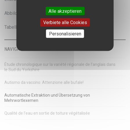
Alle akzeptieren
Abbildungsverzeichnis
Verbiete alle Cookies
Tabellenverzeichnis
Personalisieren
NAVIGATION
Étude chronologique sur la variété régionale de l’anglais dans
le Sud du Yorkshire
Autismo da vaccino: Attenzione alle bufale!
Automatische Extraktion und Übersetzung von
Mehrwortlexemen
Qualité de l’eau en sortie de toiture végétalisée